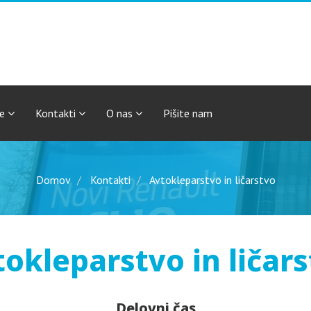
je
Kontakti
O nas
Pišite nam
Domov
Kontakti
Avtokleparstvo in ličarstvo
okleparstvo in ličar
Delovni čas