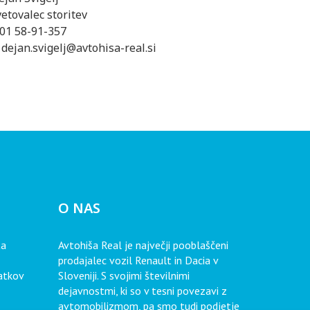
vetovalec storitev
: 01 58-91-357
: dejan.svigelj@avtohisa-real.si
O NAS
ta
Avtohiša Real je največji pooblaščeni
prodajalec vozil Renault in Dacia v
datkov
Sloveniji. S svojimi številnimi
dejavnostmi, ki so v tesni povezavi z
avtomobilizmom, pa smo tudi podjetje