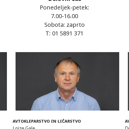
Ponedeljek-petek:
7.00-16.00
Sobota: zaprto
T: 01 5891 371
AVTOKLEPARSTVO IN LIČARSTVO
A
Lojze Gale
D