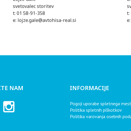
svetovalec storitev
s
t: 01 58-91-358
t
e: lojze.gale@avtohisa-real.si
e
ITE NAM
INFORMACIJE
Pogoji uporabe spletnega mes
Politika spletnih piškotkov
Politika varovanja osebnih po