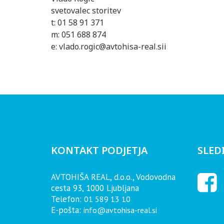
svetovalec storitev
t: 01 58 91 371
m: 051 688 874
e: vlado.rogic@avtohisa-real.sii
KONTAKT PODJETJA
SLED
AVTOHIŠA REAL, d.o.o., Vodovodna
cesta 93, 1000 Ljubljana
Telefon:
01 589 13 10
E-pošta:
info@avtohisa-real.si