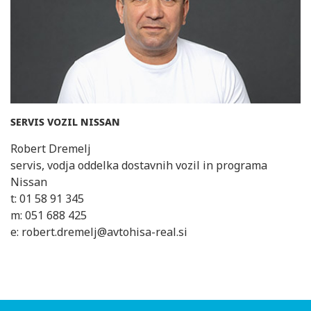
SERVIS VOZIL NISSAN
Robert Dremelj
servis, vodja oddelka dostavnih vozil in programa
Nissan
t: 01 58 91 345
m: 051 688 425
e: robert.dremelj@avtohisa-real.si