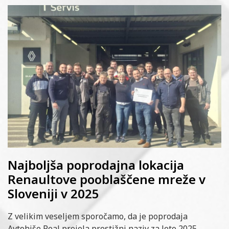
Najboljša poprodajna lokacija
Renaultove pooblaščene mreže v
Sloveniji v 2025
Z velikim veseljem sporočamo, da je poprodaja
Avtohiše Real prejela prestižni naziv za leto 2025.