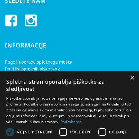
SLEDITE NAM
INFORMACIJE
Pogoji uporabe spletnega mesta
Politika spletnih piškotkov
Politika varovanja osebnih podatkov
×
Spletna stran uporablja piškotke za
sledljivost
O NAS
Piškotke uporabljamo za prilagajanje vsebine, oglasov in analizo
prometa. Podatke o vaši uporabi našega spletnega mesta delimo tudi
z našimi oglaševalskimi in analitičnimi partnerji, ki jih lahko združijo z
Avtohiša Real je največji pooblaščeni prodajalec vozil Renault
drugimi informacijami, ki ste jim jih posredovali ali ki so jih zbrali pri
in Dacia v Sloveniji. S svojimi številnimi dejavnostmi, ki so v
vaši uporabi njihovih storitev.
Podrobnosti
tesni povezavi z avtomobilizmom, pa smo tudi podjetje z
najbolj celovito ponudbo v tej dejavnosti.
NUJNO POTREBNI
IZVEDBENI
CILJANJE