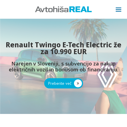
Renault Twingo E-Tech Electric že
za 10.990 EUR
Narejen v Sloveniji, s subvencijo za nakup
električnih vozil in bonusom ob financiranju.
Preberite več