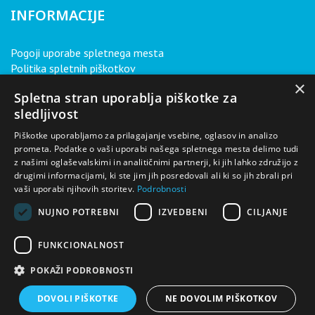
INFORMACIJE
Pogoji uporabe spletnega mesta
Politika spletnih piškotkov
Politika varovanja osebnih podatkov
×
Spletna stran uporablja piškotke za
sledljivost
O NAS
Piškotke uporabljamo za prilagajanje vsebine, oglasov in analizo
prometa. Podatke o vaši uporabi našega spletnega mesta delimo tudi
z našimi oglaševalskimi in analitičnimi partnerji, ki jih lahko združijo z
Avtohiša Real je največji pooblaščeni prodajalec vozil Renault
drugimi informacijami, ki ste jim jih posredovali ali ki so jih zbrali pri
in Dacia v Sloveniji. S svojimi številnimi dejavnostmi, ki so v
vaši uporabi njihovih storitev.
Podrobnosti
tesni povezavi z avtomobilizmom, pa smo tudi podjetje z
najbolj celovito ponudbo v tej dejavnosti.
NUJNO POTREBNI
IZVEDBENI
CILJANJE
FUNKCIONALNOST
POKAŽI PODROBNOSTI
DOVOLI PIŠKOTKE
NE DOVOLIM PIŠKOTKOV
Copyright 2026 AVTOHIŠA REAL, d.o.o.