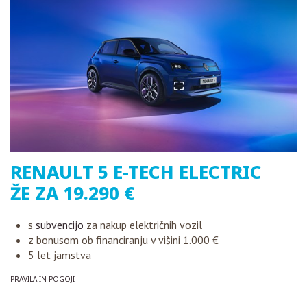
RENAULT 5 E-TECH ELECTRIC
ŽE ZA 19.290 €
s
subvencijo
za nakup električnih vozil
z bonusom ob financiranju v višini 1.000 €
5 let jamstva
PRAVILA IN POGOJI