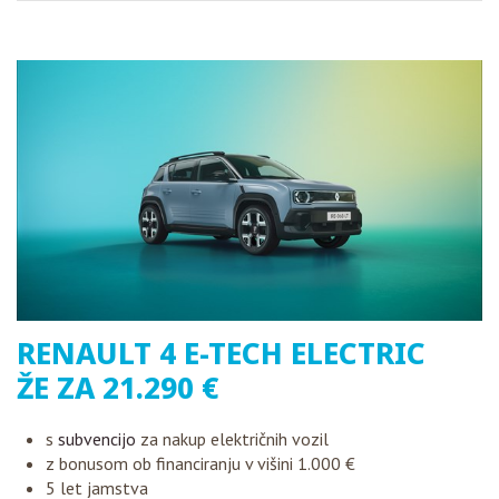
RENAULT 4 E-TECH ELECTRIC
ŽE ZA 21.290 €
s
subvencijo
za nakup električnih vozil
z bonusom ob financiranju v višini 1.000 €
5 let jamstva